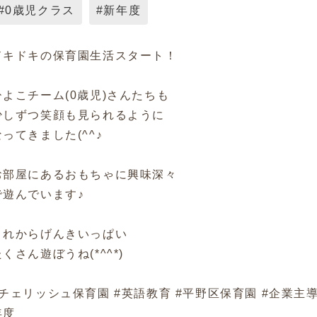
#0歳児クラス
#新年度
ドキドキの保育園生活スタート！
ひよこチーム(0歳児)さんたちも
少しずつ笑顔も見られるように
なってきました(^^♪
お部屋にあるおもちゃに興味深々
で遊んでいます♪
これからげんきいっぱい
たくさん遊ぼうね(*^^*)
#チェリッシュ保育園 #英語教育 #平野区保育園 #企業主導
年度