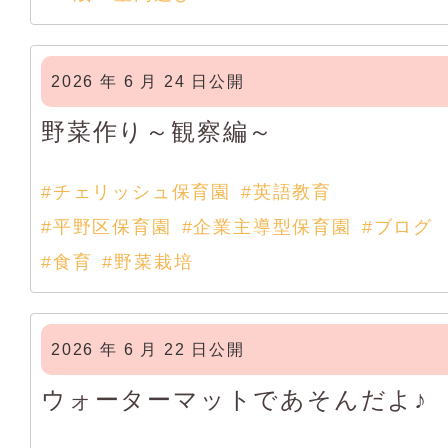
2026 年 6 月 24 日公開
野菜作り～観察編～
#チェリッシュ保育園
#英語教育
#平野区保育園
#企業主導型保育園
#ブログ
#食育
#野菜栽培
2026 年 6 月 22 日公開
ウォーターマットであそんだよ♪