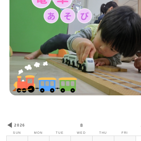
◀
8
2026
SUN
MON
TUE
WED
THU
FRI