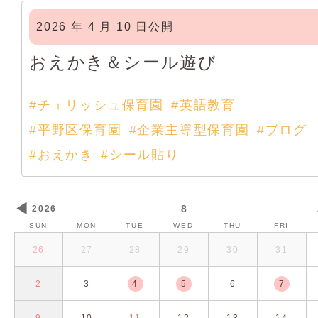
2026 年 4 月 10 日公開
おえかき＆シール遊び
#チェリッシュ保育園
#英語教育
#平野区保育園
#企業主導型保育園
#ブログ
#おえかき
#シール貼り
◀
8
2026
SUN
MON
TUE
WED
THU
FRI
26
27
28
29
30
31
2
3
4
5
6
7